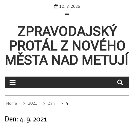
Skip
10. 8. 2026
to
content
ZPRAVODAJSKÝ
PROTÁL Z NOVÉHO
MĚSTA NAD METUJÍ
Home
2021
Září
4
Den:
4. 9. 2021