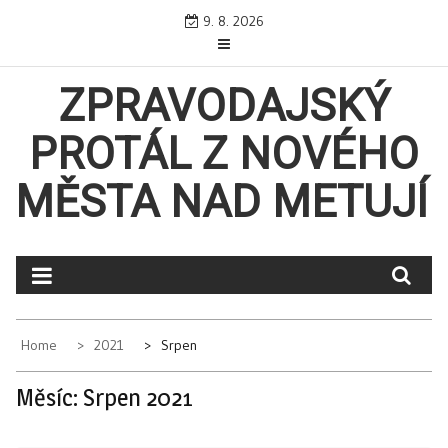
Skip
9. 8. 2026
to
content
ZPRAVODAJSKÝ
PROTÁL Z NOVÉHO
MĚSTA NAD METUJÍ
Home
2021
Srpen
Měsíc:
Srpen 2021