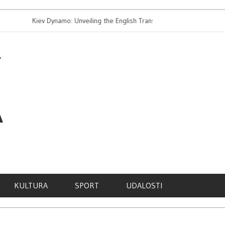
Kiev Dynamo: Unveiling the English Translation of Dynamo
Nejnově
Kyiv
A
KULTURA
SPORT
UDALOSTI