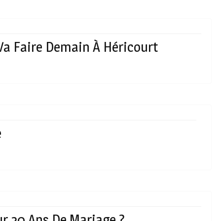
 Va Faire Demain À Héricourt
e
ur 20 Ans De Mariage ?