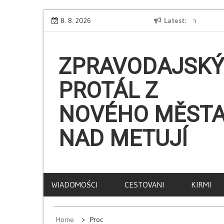
Skip
dnu. Tady protože
8. 8. 2026
BATE Borisov: A Name Lost in Translation
Latest
to
content
ZPRAVODAJSKÝ
PROTÁL Z
NOVÉHO MĚST
NAD METUJÍ
WIADOMOŚCI
CESTOVANI
KIRMI
Home
Proc