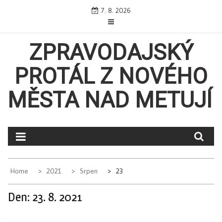
Skip
7. 8. 2026
to
content
ZPRAVODAJSKÝ
PROTÁL Z NOVÉHO
MĚSTA NAD METUJÍ
Home
2021
Srpen
23
Den:
23. 8. 2021