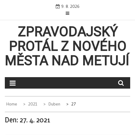
Skip
9. 8. 2026
to
content
ZPRAVODAJSKÝ
PROTÁL Z NOVÉHO
MĚSTA NAD METUJÍ
Home
2021
Duben
27
Den:
27. 4. 2021