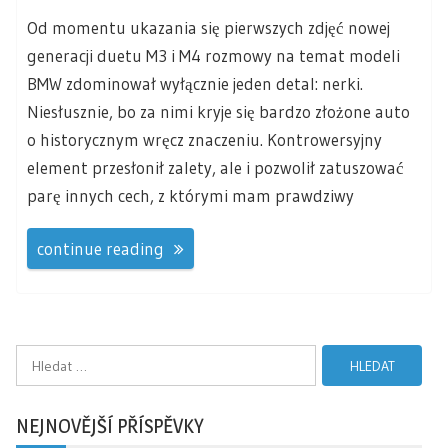
Od momentu ukazania się pierwszych zdjęć nowej
generacji duetu M3 i M4 rozmowy na temat modeli
BMW zdominował wyłącznie jeden detal: nerki.
Niesłusznie, bo za nimi kryje się bardzo złożone auto
o historycznym wręcz znaczeniu. Kontrowersyjny
element przesłonił zalety, ale i pozwolił zatuszować
parę innych cech, z którymi mam prawdziwy
continue reading
Vyhledávání
NEJNOVĚJŠÍ PŘÍSPĚVKY