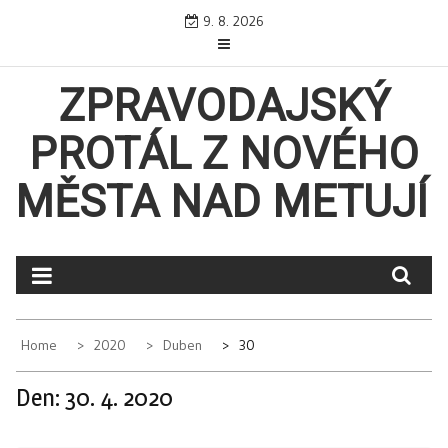
Skip
9. 8. 2026
to
content
ZPRAVODAJSKÝ
PROTÁL Z NOVÉHO
MĚSTA NAD METUJÍ
Home
2020
Duben
30
Den:
30. 4. 2020