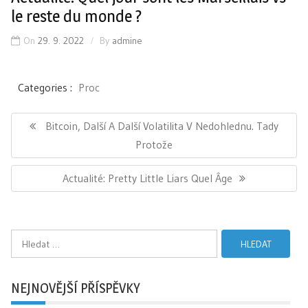
le reste du monde ?
On
29. 9. 2022
By
admine
Categories :
Proc
Navigace
pro
Previous
Bitcoin, Další A Další Volatilita V Nedohlednu. Tady
příspěvek
Post:
Protože
Next
Actualité: Pretty Little Liars Quel Âge
Post:
Vyhledávání
NEJNOVĚJŠÍ PŘÍSPĚVKY