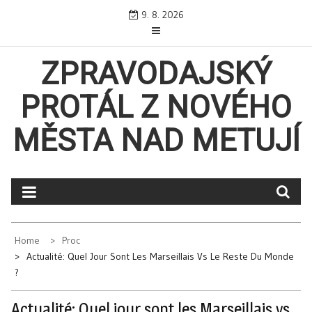
Skip
9. 8. 2026
to
content
ZPRAVODAJSKÝ
PROTÁL Z NOVÉHO
MĚSTA NAD METUJÍ
Home
Proc
Actualité: Quel Jour Sont Les Marseillais Vs Le Reste Du Monde
?
Actualité: Quel jour sont les Marseillais vs