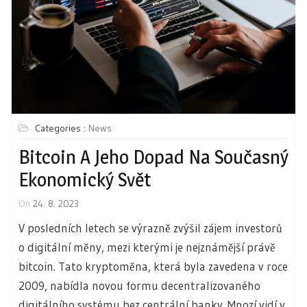
Categories :
News
Bitcoin A Jeho Dopad Na Současný
Ekonomický Svět
On
24. 8. 2023
V posledních letech se výrazně zvýšil zájem investorů
o digitální měny, mezi kterými je nejznámější právě
bitcoin. Tato kryptoměna, která byla zavedena v roce
2009, nabídla novou formu decentralizovaného
digitálního systému bez centrální banky. Mnozí vidí v